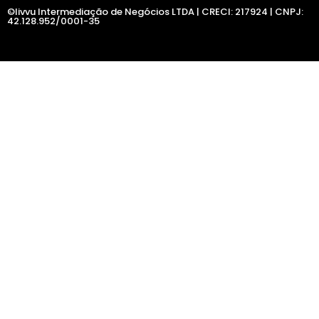
©livvu Intermediação de Negócios LTDA | CRECI: 217924 | CNPJ:
42.128.952/0001-35