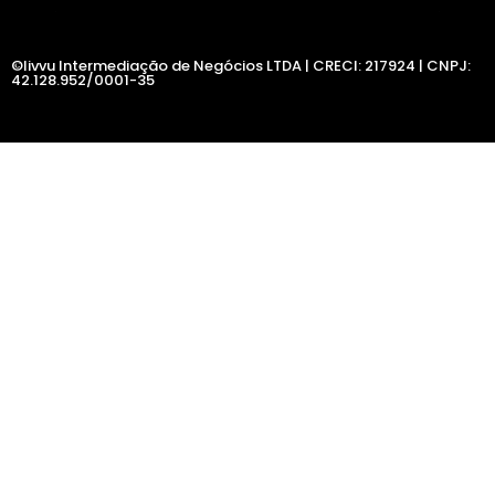
©livvu Intermediação de Negócios LTDA | CRECI: 217924 | CNPJ:
42.128.952/0001-35