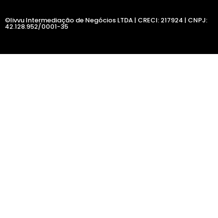
©livvu Intermediação de Negócios LTDA | CRECI: 217924 | CNPJ:
42.128.952/0001-35